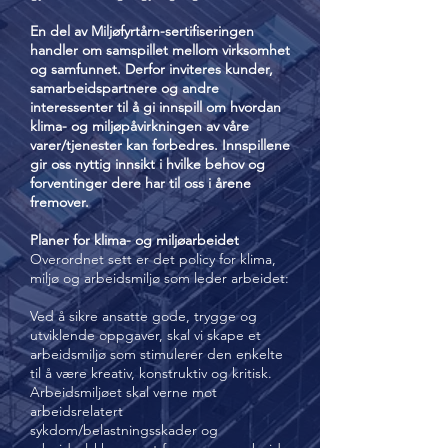
En del av Miljøfyrtårn-sertifiseringen
handler om samspillet mellom virksomhet
og samfunnet. Derfor inviteres kunder,
samarbeidspartnere og andre
interessenter til å gi innspill om hvordan
klima- og miljøpåvirkningen av våre
varer/tjenester kan forbedres. Innspillene
gir oss nyttig innsikt i hvilke behov og
forventinger dere har til oss i årene
fremover.
Planer for klima- og miljøarbeidet
Overordnet sett er det policy for klima,
miljø og arbeidsmiljø som leder arbeidet:
Ved å sikre ansatte gode, trygge og
utviklende oppgaver, skal vi skape et
arbeidsmiljø som stimulerer den enkelte
til å være kreativ, konstruktiv og kritisk.
Arbeidsmiljøet skal verne mot
arbeidsrelatert
sykdom/belastningsskader og