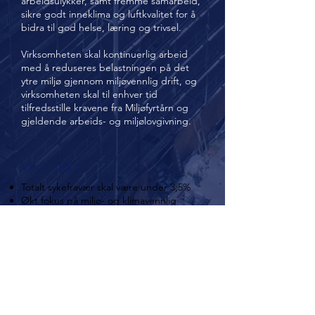
arbeidsulykker, samt fremme samarbeid,
sikre godt inneklima og luftkvalitet for å
bidra til god helse, læring og trivsel.
Virksomheten skal kontinuerlig arbeid
med å reduseres belastningen på det
ytre miljø gjennom miljøvennlig drift, og
virksomheten skal til enhver tid
tilfredsstille kravene fra Miljøfyrtårn og
gjeldende arbeids- og miljølovgivning.
Våre mål er
Totalt sykefravær skal være under 3,5%
Økt fokus på miljø- og klimavennlig
innkjøp og ressursbruk
Innen 2030 skal hele bilparken ha 0-
utslipp
Sorteringsgrad på avfallshåndtering skal
være over 80%
Reduksjon av energiforbruk i egne
lokaler