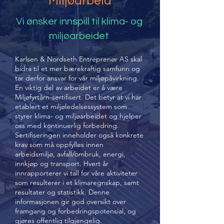
Miljøarbeid​
Vi ønsker innspill til klima- og
miljøarbeidet
Karlsen & Nordseth Entreprenør AS skal
bidra til et mer bærekraftig samfunn og
tar derfor ansvar for vår miljøpåvirkning.
En viktig del av arbeidet er å være
Miljøfyrtårn-sertifisert. Det betyr at vi har
etablert et miljøledelsessystem som
styrer klima- og miljøarbeidet og hjelper
oss med kontinuerlig forbedring.
Sertifiseringen inneholder også konkrete
krav som må oppfylles innen
arbeidsmiljø, avfall/ombruk, energi,
innkjøp og transport. Hvert år
innrapporterer vi tall for våre aktiviteter
som resulterer i et klimaregnskap, samt
resultater og statistikk. Denne
informasjonen gir god oversikt over
framgang og forbedringspotensial, og
gjøres offentlig tilgjengelig.