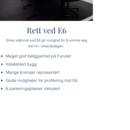
Rett ved E6
Enkel adkomst ved E6 gir mulighet for å komme seg
rett inn i arbeidsdagen.
Meget god beliggenhet på Furuset
Velateblert bygg
Mange bransjer representert
Gode muligheter for profilering mot E6
6 parkeringsplasser inkludert
KLAR FOR
NYE KONTORER?
Finn ny driv med nye lokaler og spennende