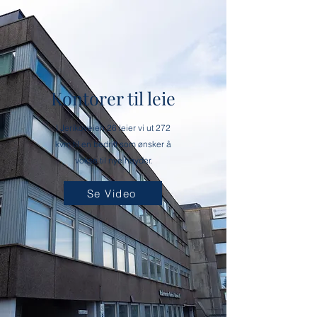
Kontorer til leie
I Jerikoveien 26 leier vi ut 272
k
vm
til en bedrift som ønsker å
vokse til nye høyder.
Se Video