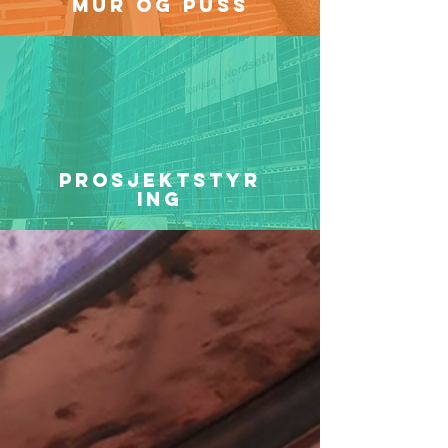
mur og puss
prosjektstyr
ing