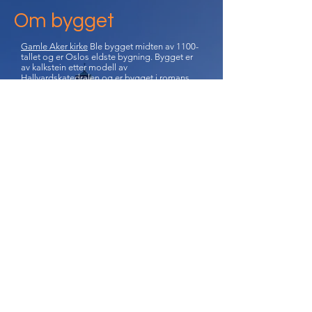
Om bygget
Gamle Aker kirke
Ble bygget midten av 1100-
tallet og er Oslos eldste bygning. Bygget er
av kalkstein etter modell av
Hallvardskatedralen og er bygget i romans
rundbuestil med svørt høy kvalitet på
steinhuggerarbeidet.
I middelalderen var kirken blant de største i
landet, og er ladri endret i grunnform.
Vårt arbeid
KNE demonterte og melomlagret gulvfliser
for senere bruk. Rev vegger og tak fra
inngangsparti til kirkerom. Deler av
kirkerommet ble gravet ut for å etablere en
større krypt. Bæreveggene ble murt av 15cm
Leca, pusset og malt.
Gulvet ble støpt med forskaling og kjeller
med armert plate 100mm. Det ble etablert
toaletter og HC-toalett med vell- og gulvfliser
for universiell tilplasning, samt nytt kjøkken
og montert innerdører av eik.