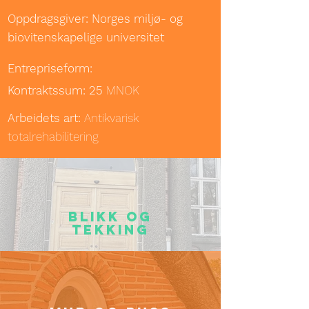
Oppdragsgiver: Norges miljø- og
biovitenskapelige universitet
Entrepriseform:
Kontraktssum: 25
MNOK
Arbeidets art:
Antikvarisk
totalrehabilitering
blikk og
tekking